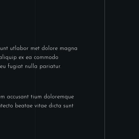
idunt utlabor met dolore magna
t aliquip ex ea commodo
eu fugiat nulla pariatur.
atem accusant tium doloremque
tecto beatae vitae dicta sunt