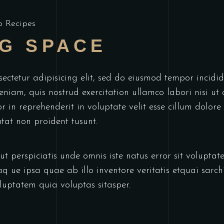
p Recipes
NG SPACE
sectetur adipisicing elit, sed do eiusmod tempor incid
eniam, quis nostrud exercitation ullamco labori nisi u
 in reprehenderit in voluptate velit esse cillum dolore 
tat non proident tusunt.
ut perspiciatis unde omnis iste natus error sit volupt
ue ipsa quae ab illo inventore veritatis etquai sarchi
uptatem quia voluptas sitasper.