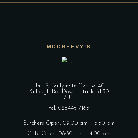
MCGREEVY’S
Unit 2, Ballymote Centre, 40
Killough Rd, Downpatrick BT30
7UG
tel: 02844617163
Butchers Open: 09:00 am – 5:30 pm
Café Open: 08:30 am – 4:00 pm